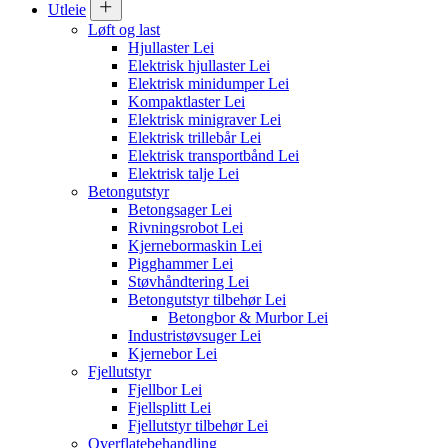
Utleie
Løft og last
Hjullaster
Lei
Elektrisk hjullaster
Lei
Elektrisk minidumper
Lei
Kompaktlaster
Lei
Elektrisk minigraver
Lei
Elektrisk trillebår
Lei
Elektrisk transportbånd
Lei
Elektrisk talje
Lei
Betongutstyr
Betongsager
Lei
Rivningsrobot
Lei
Kjernebormaskin
Lei
Pigghammer
Lei
Støvhåndtering
Lei
Betongutstyr tilbehør
Lei
Betongbor & Murbor
Lei
Industristøvsuger
Lei
Kjernebor
Lei
Fjellutstyr
Fjellbor
Lei
Fjellsplitt
Lei
Fjellutstyr tilbehør
Lei
Overflatebehandling