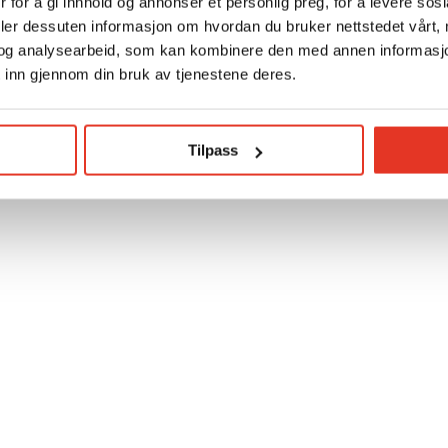
 for å gi innhold og annonser et personlig preg, for å levere sos
deler dessuten informasjon om hvordan du bruker nettstedet vårt,
og analysearbeid, som kan kombinere den med annen informasjon d
 inn gjennom din bruk av tjenestene deres.
Tilpass