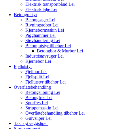
Elektrisk transportbånd
Lei
Elektrisk talje
Lei
Betongutstyr
Betongsager
Lei
Rivningsrobot
Lei
Kjernebormaskin
Lei
Pigghammer
Lei
Støvhåndtering
Lei
Betongutstyr tilbehør
Lei
Betongbor & Murbor
Lei
Industristøvsuger
Lei
Kjernebor
Lei
Fjellutstyr
Fjellbor
Lei
Fjellsplitt
Lei
Fjellutstyr tilbehør
Lei
Overflatebehandling
Betongslipning
Lei
Betongfres
Lei
Sporfres
Lei
Strippemaskin
Lei
Overflatebehandling tilbehør
Lei
Gulvsliper
Lei
Tak- og veggsliper
Strømaggregat