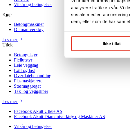
Vi bruker informasjonskapsler
Vilkår og betingelser
analysere trafikken vår. Vi 
Kjøp
sosiale medier, annonsering 
dem, eller som de har samlet
Betongmaskiner
Diamantverktøy
Les mer
Ikke tillat
Utleie
Betongutstyr
Fjellutstyr
Leie veggsag
Løft og last
Overflatebehandling
Plasmaskjærere
Strømaggregat
Tak- og veggsliper
Les mer
Facebook Akutt Utleie AS
Facebook Akutt Diamantverktøy og Maskiner AS
Vilkår og betingelser