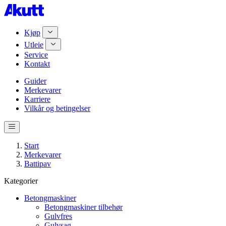
Kjøp
Utleie
Service
Kontakt
Guider
Merkevarer
Karriere
Vilkår og betingelser
Start
Merkevarer
Battipav
Kategorier
Betongmaskiner
Betongmaskiner tilbehør
Gulvfres
Gulvsag