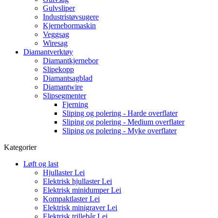
Gulvsliper
Industristøvsugere
Kjernebormaskin
Veggsag
Wiresag
Diamantverktøy
Diamantkjernebor
Slipekopp
Diamantsagblad
Diamantwire
Slipsegmenter
Fjerning
Sliping og polering - Harde overflater
Sliping og polering - Medium overflater
Sliping og polering - Myke overflater
Kategorier
Løft og last
Hjullaster
Lei
Elektrisk hjullaster
Lei
Elektrisk minidumper
Lei
Kompaktlaster
Lei
Elektrisk minigraver
Lei
Elektrisk trillebår
Lei