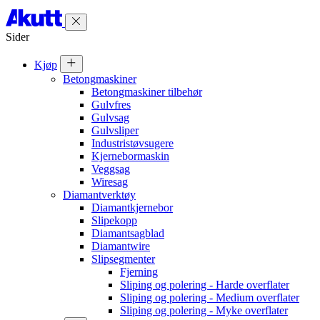
Sider
Kjøp
Betongmaskiner
Betongmaskiner tilbehør
Gulvfres
Gulvsag
Gulvsliper
Industristøvsugere
Kjernebormaskin
Veggsag
Wiresag
Diamantverktøy
Diamantkjernebor
Slipekopp
Diamantsagblad
Diamantwire
Slipsegmenter
Fjerning
Sliping og polering - Harde overflater
Sliping og polering - Medium overflater
Sliping og polering - Myke overflater