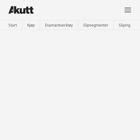
Start
Kjøp
Diamantverktøy
Slipsegmenter
Sliping og p