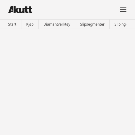
Start
Kjøp
Diamantverktøy
Slipsegmenter
Sliping og p