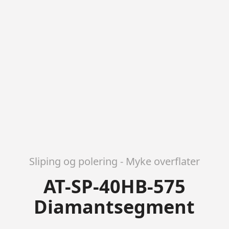
Sliping og polering - Myke overflater
AT-SP-40HB-575
Diamantsegment