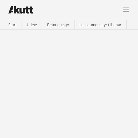
Start
Utleie
Betongutstyr
Lei betongutstyr tilbehør
Bro