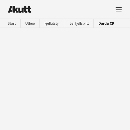
Start
Utleie
Fjellutstyr
Lei fjellsplitt
Darda C9