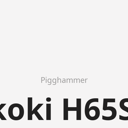
Pigghammer
koki H65