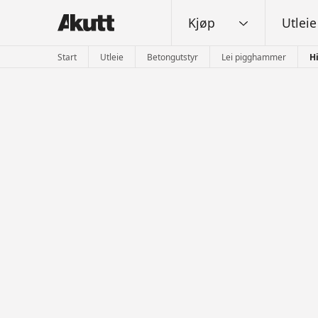
Kjøp
Utleie
Start
Utleie
Betongutstyr
Lei pigghammer
H