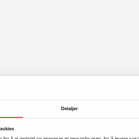
Detaljer
ookies
 for å gi innhold og annonser et personlig preg, for å levere sos