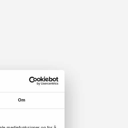
Om
iale mediefunksjoner og for å