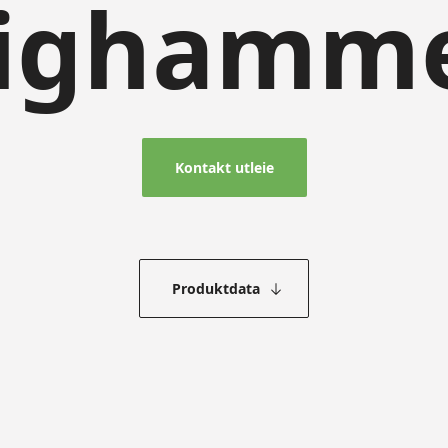
ighamm
Kontakt utleie
Produktdata