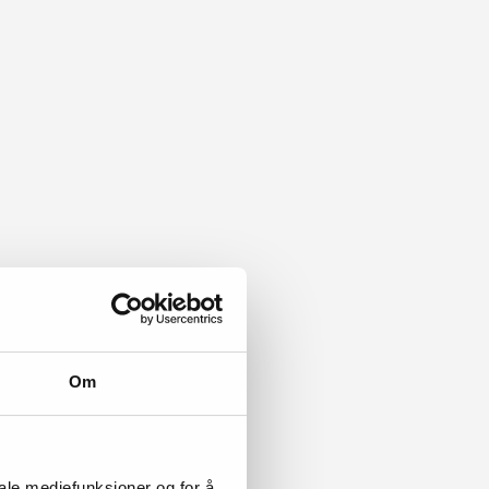
Om
iale mediefunksjoner og for å