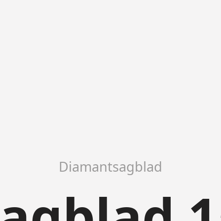
Diamantsagblad
sagblad 