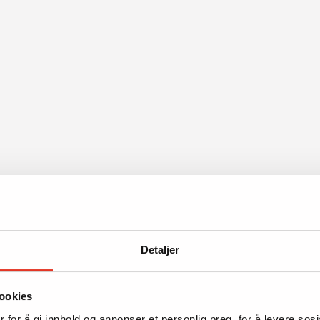
Detaljer
ookies
 for å gi innhold og annonser et personlig preg, for å levere sos