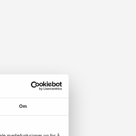
Om
iale mediefunksjoner og for å