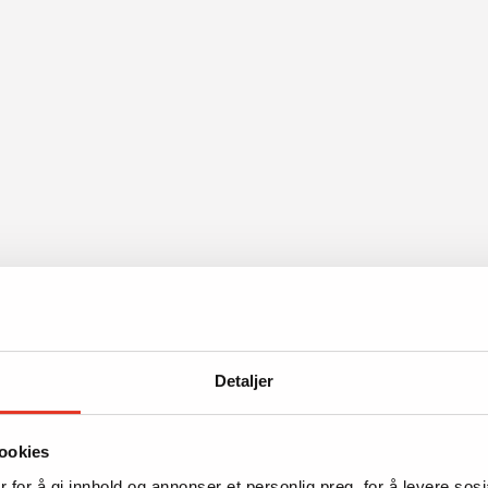
Detaljer
ookies
 for å gi innhold og annonser et personlig preg, for å levere sos