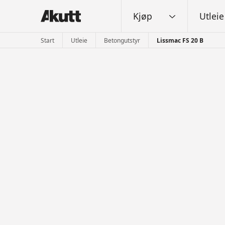
Kjøp
Utleie
Start
Utleie
Betongutstyr
Lissmac FS 20 B