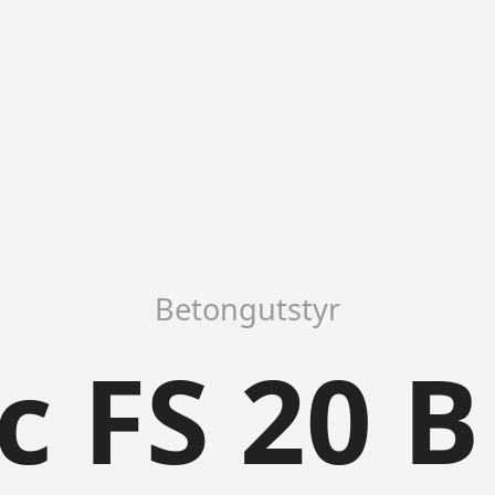
Betongutstyr
c FS 20 B