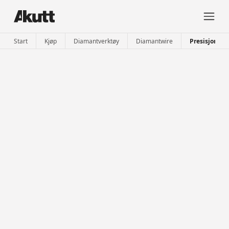
Start
Kjøp
Diamantverktøy
Diamantwire
Presisjons W