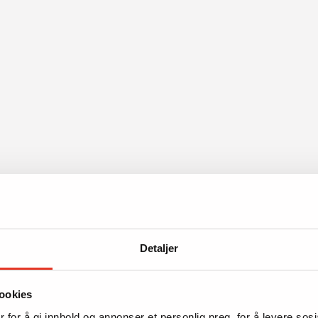
Detaljer
ookies
 for å gi innhold og annonser et personlig preg, for å levere sos