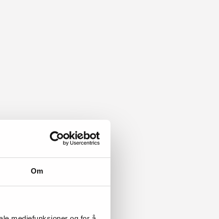
Om
iale mediefunksjoner og for å