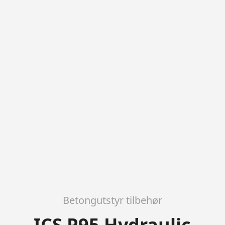
Betongutstyr tilbehør
ICS P95 Hydraulic