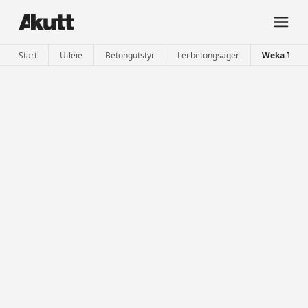
Start
Utleie
Betongutstyr
Lei betongsager
Weka TR40